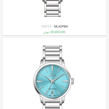
103710
-
ML42P86I
29,900,000
تومان