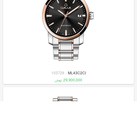
103729
-
ML43C2CI
29,900,000
تومان