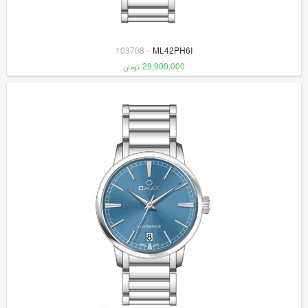
103708
-
ML42PH6I
29,900,000
تومان