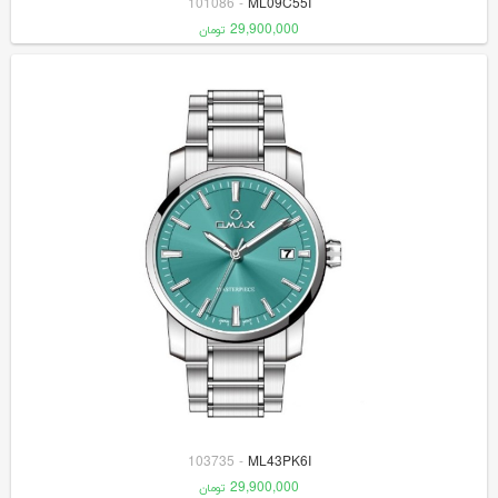
101086
-
ML09C55I
29,900,000
تومان
103735
-
ML43PK6I
29,900,000
تومان