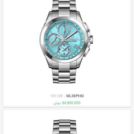
101126
-
ML36PH6I
34,900,000
تومان