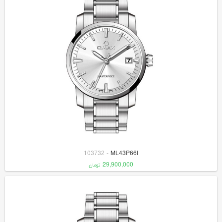
103732
-
ML43P66I
29,900,000
تومان