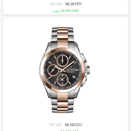
101130
-
ML36T9TI
34,900,000
تومان
101132
-
ML36C2CI