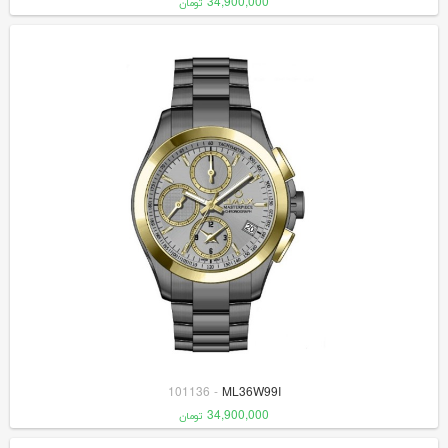
34,900,000
تومان
101136
-
ML36W99I
34,900,000
تومان