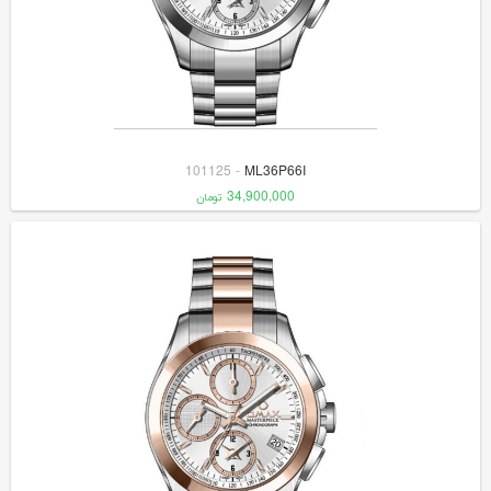
101125
-
ML36P66I
34,900,000
تومان