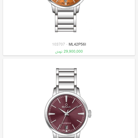
103707
-
ML42P56I
29,900,000
تومان