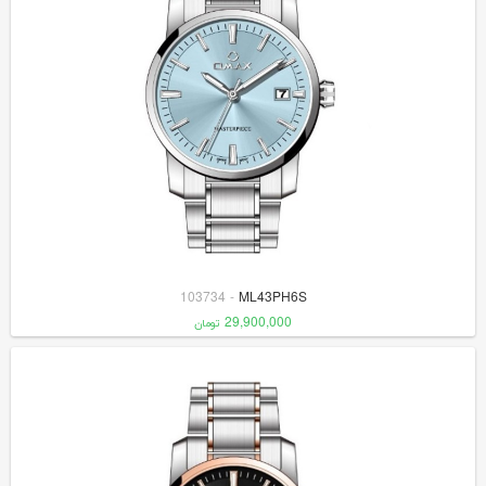
103734
-
ML43PH6S
29,900,000
تومان