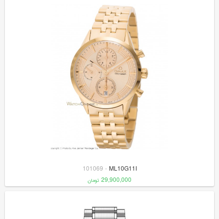
101069
-
ML10G11I
29,900,000
تومان