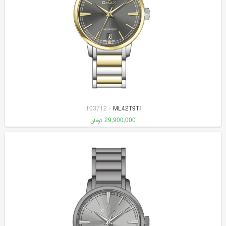
103712
-
ML42T9TI
29,900,000
تومان