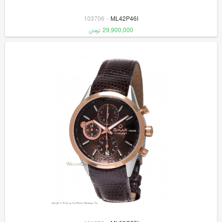
103706
-
ML42P46I
29,900,000
تومان