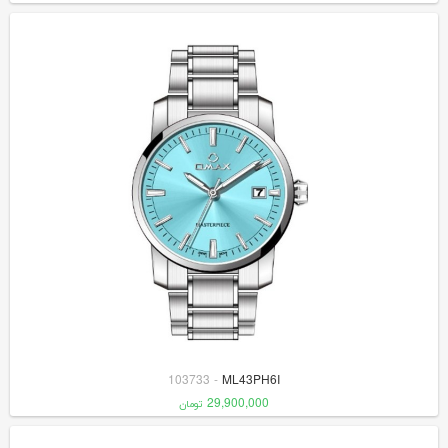
103733
-
ML43PH6I
29,900,000
تومان