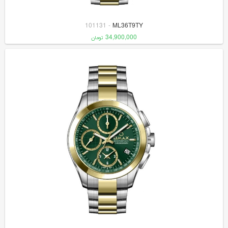
101131
-
ML36T9TY
34,900,000
تومان