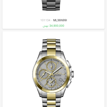
101134
-
ML36N99I
34,900,000
تومان