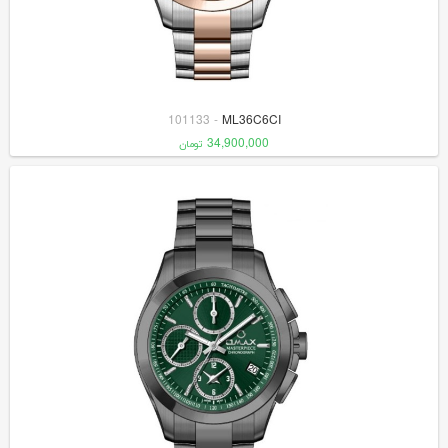
101133
-
ML36C6CI
34,900,000
تومان