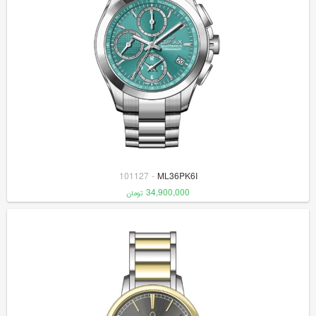
101127
-
ML36PK6I
34,900,000
تومان