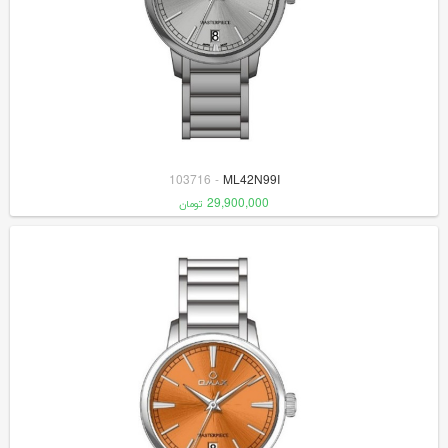
103716
-
ML42N99I
29,900,000
تومان