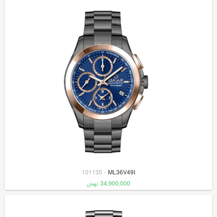
101135
-
ML36V49I
34,900,000
تومان