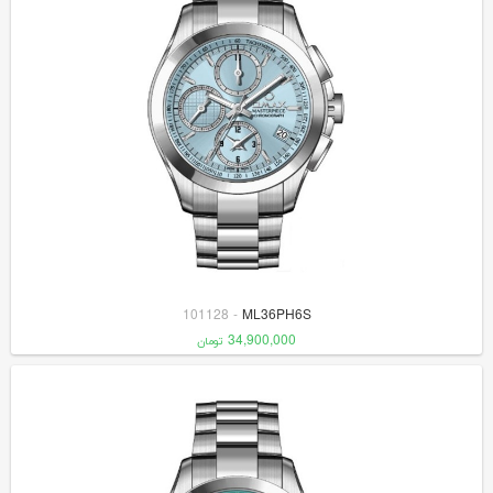
101128
-
ML36PH6S
34,900,000
تومان