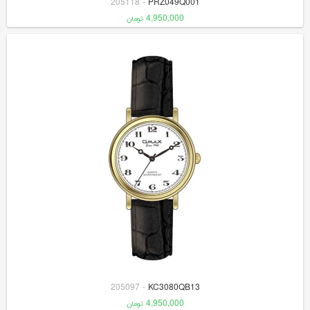
205118
-
PRZ049Q001
4,950,000
تومان
205097
-
KC3080QB13
4,950,000
تومان