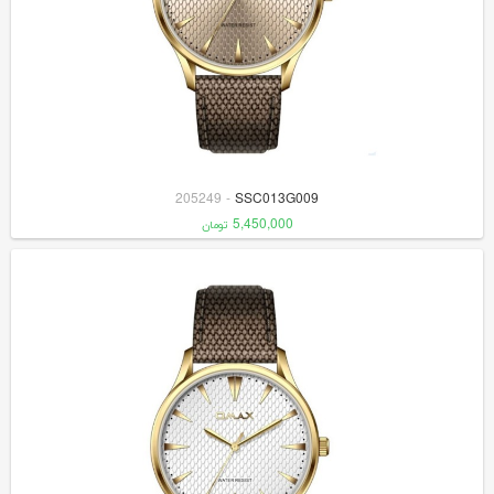
205249
-
SSC013G009
5,450,000
تومان