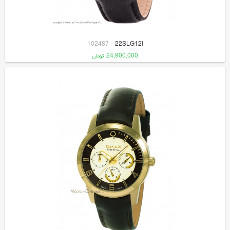
102487
-
22SLG12I
24,900,000
تومان