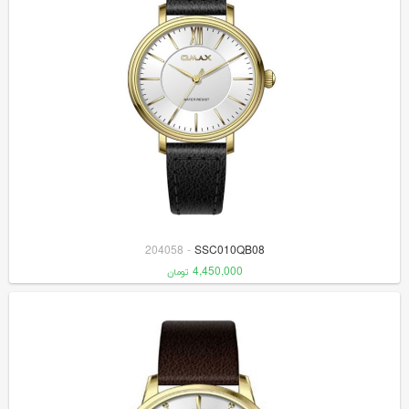
204058
-
SSC010QB08
4,450,000
تومان