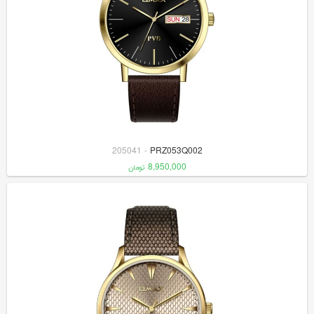
205041
-
PRZ053Q002
8,950,000
تومان