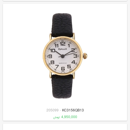
205099
-
KC3156QB13
4,950,000
تومان