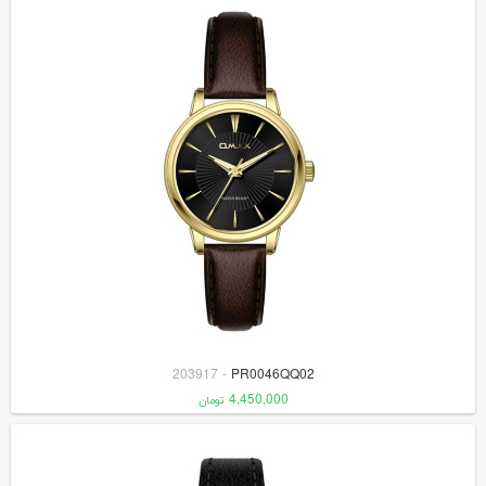
203917
-
PR0046QQ02
4,450,000
تومان