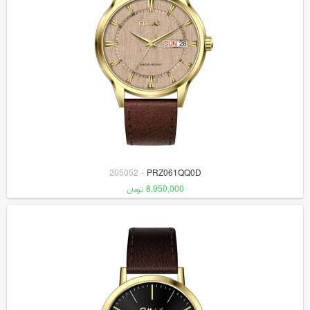
205052
-
PRZ061QQ0D
8,950,000
تومان