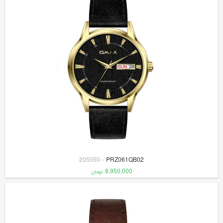
205050
-
PRZ061QB02
8,950,000
تومان