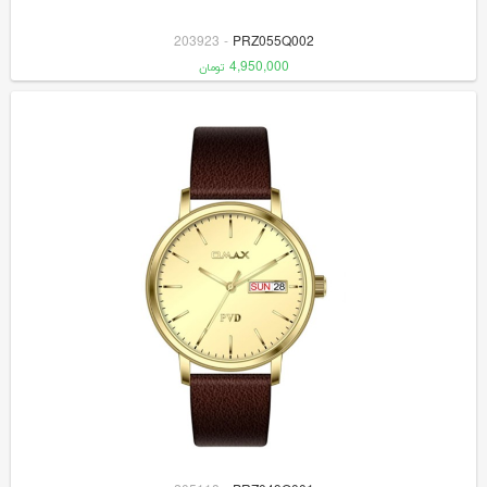
203923
-
PRZ055Q002
4,950,000
تومان