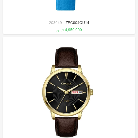
203949
-
ZEC004QU14
4,950,000
تومان