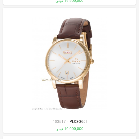
19,900,000
تومان
103517
-
PL03G65I
19,900,000
تومان