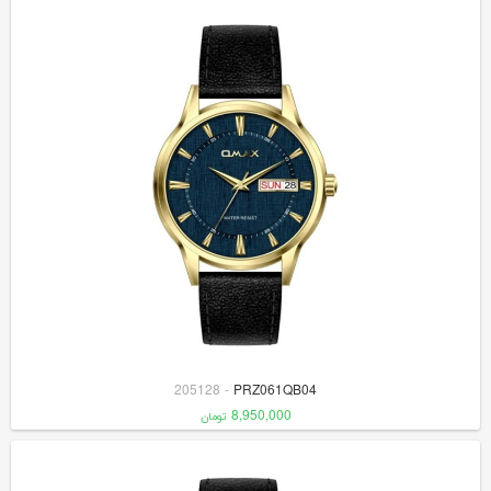
205128
-
PRZ061QB04
8,950,000
تومان