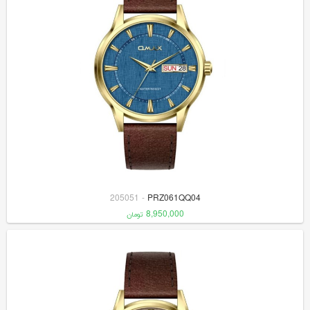
205051
-
PRZ061QQ04
8,950,000
تومان