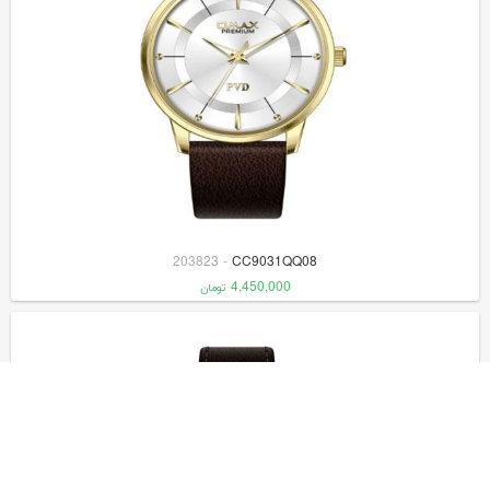
203823
-
CC9031QQ08
4,450,000
تومان