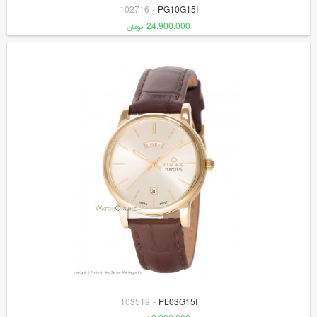
102716
-
PG10G15I
24,900,000
تومان
103519
-
PL03G15I