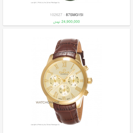
102627
-
87SMG15I
24,900,000
تومان