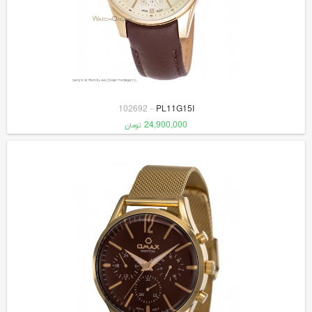
102692
-
PL11G15I
24,900,000
تومان