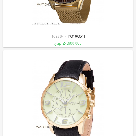
102784
-
PG16G51I
24,900,000
تومان