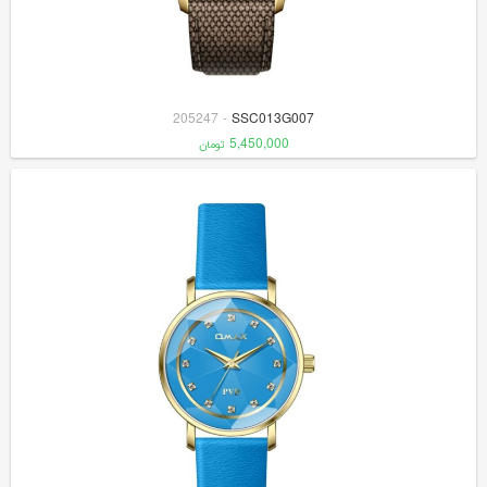
205247
-
SSC013G007
5,450,000
تومان