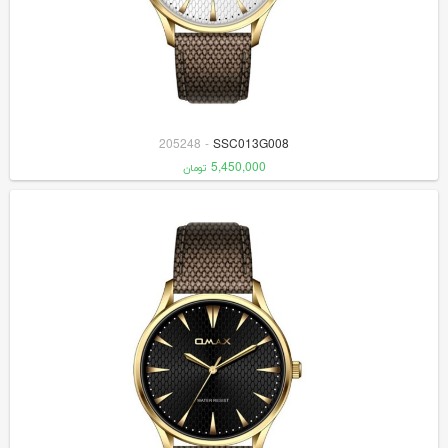
205248
-
SSC013G008
5,450,000
تومان