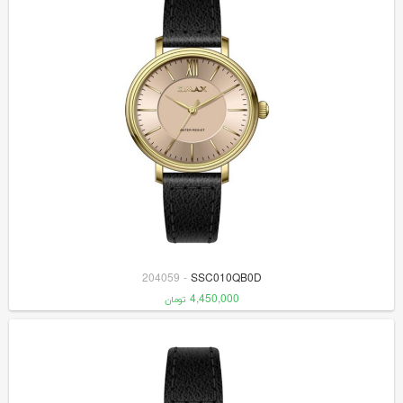
204059
-
SSC010QB0D
4,450,000
تومان