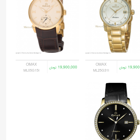
OMAX
OMAX
19,900,000
19,900
تومان
تومان
ML05G15I
ML25G31I