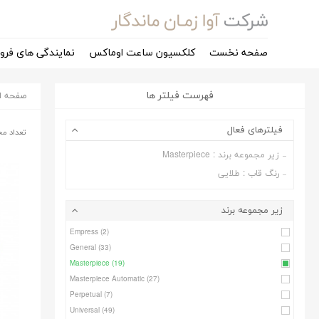
صفحه نخست
کلکسیون ساعت اوماکس
نمایندگی های فر
فهرست فیلتر ها
صفحه ا
فیلترهای فعال
تعداد مح
زیر مجموعه برند : Masterpiece
رنگ قاب : طلایی
زیر مجموعه برند
Empress
(2)
General
(33)
Masterpiece
(19)
Masterpiece Automatic
(27)
Perpetual
(7)
Universal
(49)