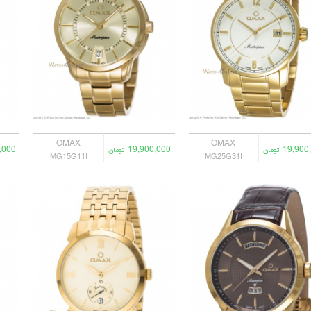
OMAX
OMAX
,000
19,900,000
19,900
تومان
تومان
MG15G11I
MG25G31I