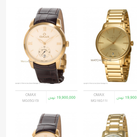
OMAX
OMAX
19,900,000
19,900
تومان
تومان
MG05G15I
MG16G11I