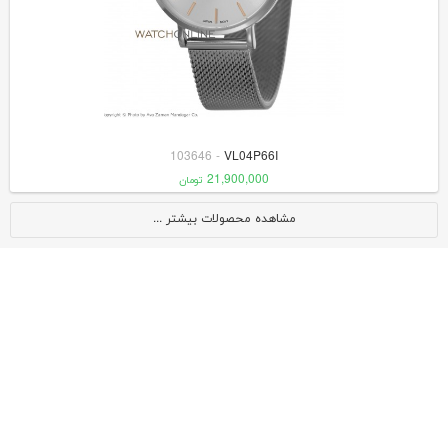
103646
-
VL04P66I
21,900,000
تومان
مشاهده محصولات بیشتر ...