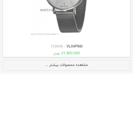
103646
-
VL04P66I
21,900,000
تومان
مشاهده محصولات بیشتر ...