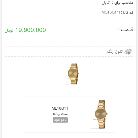
مناسب برای :
آقایان
کد کالا :
MG16G11I
19,900,000
قیمت :
تومان
تنوع رنگ
ML16G11I
ست زنانه
ناموجود