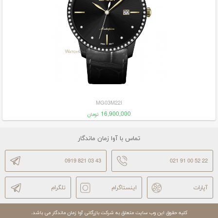
MG03M22I
16,900,000
تومان
تماس با آوا زمان ماندگار
0919 821 03 43
021 91 00 52 22
آپارات
اینستاگرام
تلگرام
کلیه حقوق این وب سایت متعلق به شرکت بازرگانی آوا زمان ماندگار می باشد.